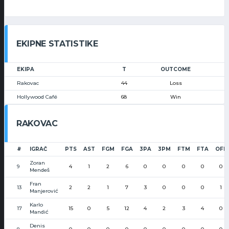
EKIPNE STATISTIKE
EKIPA
T
OUTCOME
Rakovac
44
Loss
Hollywood Café
68
Win
RAKOVAC
#
IGRAČ
PTS
AST
FGM
FGA
3PA
3PM
FTM
FTA
OFF
Zoran
9
4
1
2
6
0
0
0
0
0
Mendeš
Fran
13
2
2
1
7
3
0
0
0
1
Manjerović
Karlo
17
15
0
5
12
4
2
3
4
0
Mandić
Denis