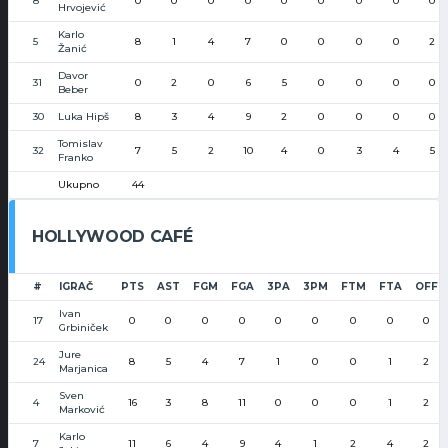
8
0
0
0
0
0
0
0
0
0
Hrvojević
Karlo
5
8
1
4
7
0
0
0
0
2
Žanić
Davor
31
0
2
0
6
5
0
0
0
0
Beber
30
Luka Hipš
8
3
4
9
2
0
0
0
0
Tomislav
32
7
5
2
10
4
0
3
4
5
Franko
Ukupno
44
HOLLYWOOD CAFÉ
#
IGRAČ
PTS
AST
FGM
FGA
3PA
3PM
FTM
FTA
OFF
Ivan
17
0
0
0
0
0
0
0
0
0
Grbiniček
Jure
24
8
5
4
7
1
0
0
1
2
Marjanica
Sven
4
16
3
8
11
0
0
0
1
2
Marković
Karlo
7
11
6
4
9
4
1
2
4
2