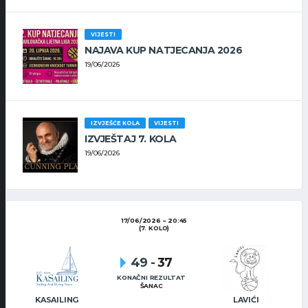
VIJESTI
NAJAVA KUP NATJECANJA 2026
19/06/2026
IZVJEŠĆE KOLA
VIJESTI
IZVJEŠTAJ 7. KOLA
19/06/2026
17/06/2026
20:45
(7. KOLO)
49
-
37
KONAČNI REZULTAT
ŠANAC
KASAILING
LAVIĆI