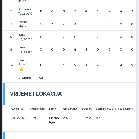
Jakin
Antonio
11
11
0
3
9
4
1
4
4
3
Tatalović
Lovro
15
5
2
2
8
5
1
0
0
0
Mrgan
Sara
6
6
1
2
6
4
2
0
0
0
Hajpetar
Lara
8
0
0
0
4
3
0
0
0
0
Hajpetar
Ivano
Bubić
13
11
1
4
6
3
2
1
2
0
Ukupno
68
VRIJEME I LOKACIJA
DATUM
VRIJEME
LIGA
SEZONA
KOLO
SVRŠETAK UTAKMICE
13/06/2026
16:30
Ljetna
2026
6. kolo
75'
liga