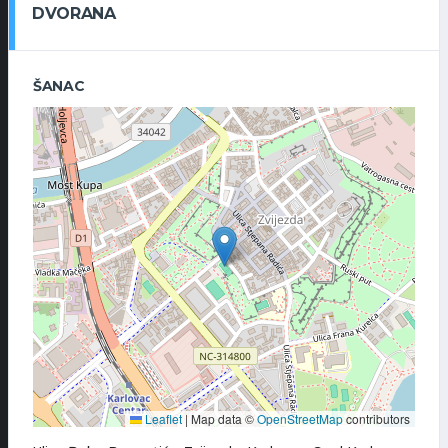
DVORANA
ŠANAC
Leaflet
|
Map data ©
OpenStreetMap
contributors