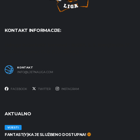
KONTAKT INFORMACIJE:
Udruga Košarkaški karneval - KošKA, S. S. Kranjčevića 17,
47000 Karlovac OIB: 07179804652
KONTAKT
INFO@LJETNALIGA.COM
FACEBOOK
TWITTER
INSTAGRAM
AKTUALNO
VIJESTI
FANTAST(Y)KA JE SLUŽBENO DOSTUPNA!