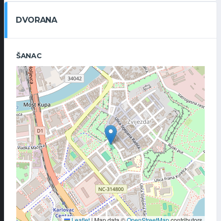
DVORANA
ŠANAC
Leaflet
|
Map data ©
OpenStreetMap
contributors