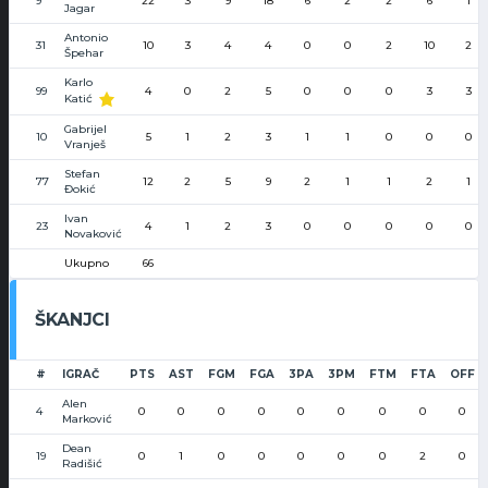
9
22
3
9
18
6
2
2
6
1
Jagar
Antonio
31
10
3
4
4
0
0
2
10
2
Špehar
Karlo
99
4
0
2
5
0
0
0
3
3
Katić
Gabrijel
10
5
1
2
3
1
1
0
0
0
Vranješ
Stefan
77
12
2
5
9
2
1
1
2
1
Đokić
Ivan
23
4
1
2
3
0
0
0
0
0
Novaković
Ukupno
66
ŠKANJCI
#
IGRAČ
PTS
AST
FGM
FGA
3PA
3PM
FTM
FTA
OFF
Alen
4
0
0
0
0
0
0
0
0
0
Marković
Dean
19
0
1
0
0
0
0
0
2
0
Radišić