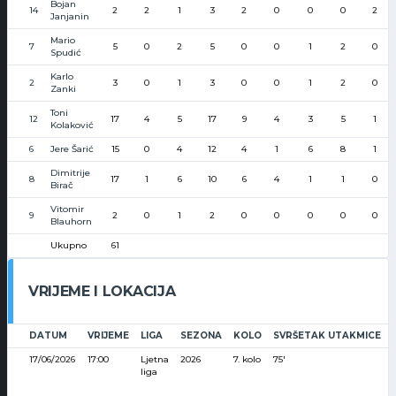
Bojan
14
2
2
1
3
2
0
0
0
2
Janjanin
Mario
7
5
0
2
5
0
0
1
2
0
Spudić
Karlo
2
3
0
1
3
0
0
1
2
0
Zanki
Toni
12
17
4
5
17
9
4
3
5
1
Kolaković
6
Jere Šarić
15
0
4
12
4
1
6
8
1
Dimitrije
8
17
1
6
10
6
4
1
1
0
Birač
Vitomir
9
2
0
1
2
0
0
0
0
0
Blauhorn
Ukupno
61
VRIJEME I LOKACIJA
DATUM
VRIJEME
LIGA
SEZONA
KOLO
SVRŠETAK UTAKMICE
17/06/2026
17:00
Ljetna
2026
7. kolo
75'
liga