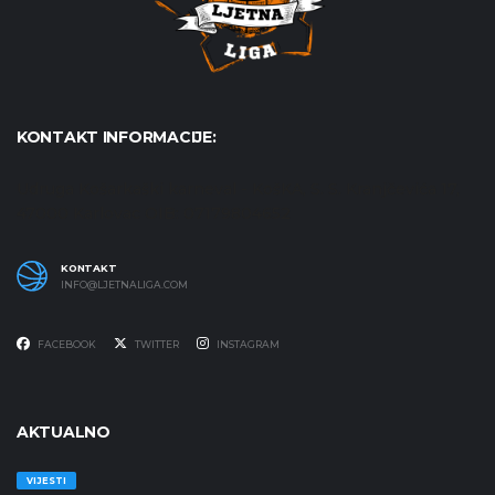
KONTAKT INFORMACIJE:
Udruga Košarkaški karneval - KošKA, S. S. Kranjčevića 17,
47000 Karlovac OIB: 07179804652
KONTAKT
INFO@LJETNALIGA.COM
FACEBOOK
TWITTER
INSTAGRAM
AKTUALNO
VIJESTI