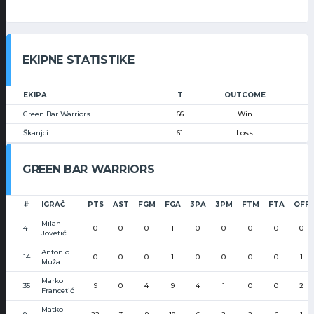
EKIPNE STATISTIKE
EKIPA
T
OUTCOME
Green Bar Warriors
66
Win
Škanjci
61
Loss
GREEN BAR WARRIORS
#
IGRAČ
PTS
AST
FGM
FGA
3PA
3PM
FTM
FTA
OFF
Milan
41
0
0
0
1
0
0
0
0
0
Jovetić
Antonio
14
0
0
0
1
0
0
0
0
1
Muža
Marko
35
9
0
4
9
4
1
0
0
2
Francetić
Matko