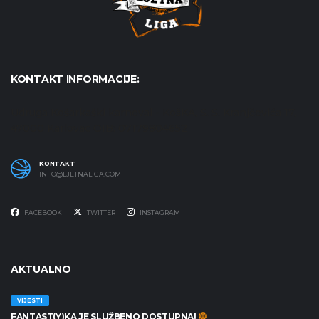
KONTAKT INFORMACIJE:
Udruga Košarkaški karneval - KošKA, S. S. Kranjčevića 17,
47000 Karlovac OIB: 07179804652
KONTAKT
INFO@LJETNALIGA.COM
FACEBOOK
TWITTER
INSTAGRAM
AKTUALNO
VIJESTI
FANTAST(Y)KA JE SLUŽBENO DOSTUPNA!