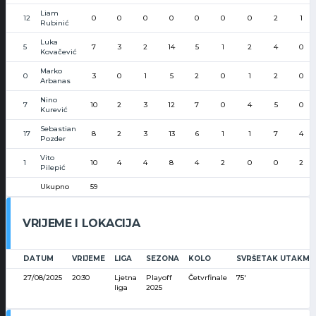
Liam
12
0
0
0
0
0
0
0
2
1
Rubinić
Luka
5
7
3
2
14
5
1
2
4
0
Kovačević
Marko
0
3
0
1
5
2
0
1
2
0
Arbanas
Nino
7
10
2
3
12
7
0
4
5
0
Kurević
Sebastian
17
8
2
3
13
6
1
1
7
4
Pozder
Vito
1
10
4
4
8
4
2
0
0
2
Pilepić
Ukupno
59
VRIJEME I LOKACIJA
DATUM
VRIJEME
LIGA
SEZONA
KOLO
SVRŠETAK UTAKMI
27/08/2025
20:30
Ljetna
Playoff
Četvrfinale
75'
liga
2025