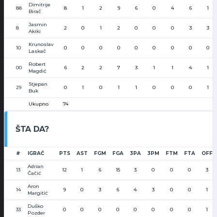
Dimitrije
88
8
1
2
9
6
0
4
6
1
Birač
Jasmin
8
2
0
1
2
0
0
0
3
3
Akiki
Krunoslav
10
0
0
0
0
0
0
0
0
0
Laskač
Robert
00
6
2
2
7
3
1
1
4
1
Magdić
Stjepan
29
0
1
0
1
1
0
0
0
1
Buk
Ukupno
74
ŠTA DA?
#
IGRAČ
PTS
AST
FGM
FGA
3PA
3PM
FTM
FTA
OFF
Adrian
13
12
1
6
15
3
0
0
0
3
Čačić
Aron
14
9
0
3
6
4
3
0
0
1
Margitić
Duško
33
0
0
0
0
0
0
0
0
1
Pozder