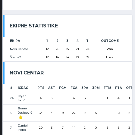
EKIPNE STATISTIKE
EKIPA
1
2
3
4
T
OUTCOME
Novi Centar
12
26
15
21
74
Win
Šta da?
12
14
14
19
59
Loss
NOVI CENTAR
#
IGRAČ
PTS
AST
FGM
FGA
3PA
3PM
FTM
FTA
OFF
Bojan
24
4
3
1
4
3
1
1
4
1
Letić
Brane
Josipović
5
34
4
9
22
12
5
11
13
2
Daniel
7
20
3
7
14
2
0
6
6
2
Peris