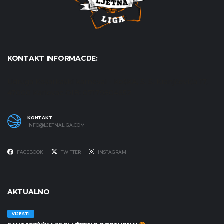
KONTAKT INFORMACIJE:
Udruga Košarkaški karneval - KošKA, S. S. Kranjčevića 17,
47000 Karlovac OIB: 07179804652
KONTAKT
INFO@LJETNALIGA.COM
FACEBOOK
TWITTER
INSTAGRAM
AKTUALNO
VIJESTI