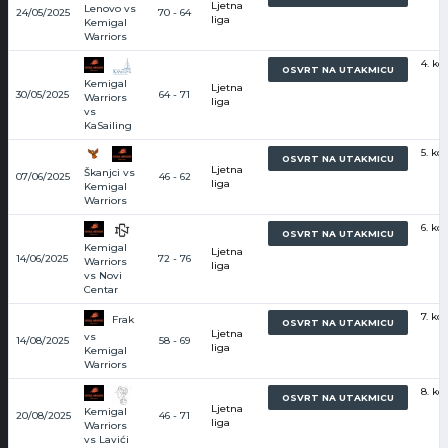
Ljetna
Lenovo vs
24/05/2025
70 - 64
liga
Kemigal
Warriors
4. kol
OSVRT NA UTAKMICU
Kemigal
Ljetna
30/05/2025
64 - 71
Warriors
liga
vs
KaSailing
5. kol
OSVRT NA UTAKMICU
Ljetna
Škanjci vs
07/06/2025
46 - 62
liga
Kemigal
Warriors
6. kol
OSVRT NA UTAKMICU
Kemigal
Ljetna
14/06/2025
72 - 76
Warriors
liga
vs Novi
Centar
7. kol
Frak
OSVRT NA UTAKMICU
Ljetna
vs
14/08/2025
58 - 69
liga
Kemigal
Warriors
8. kol
OSVRT NA UTAKMICU
Ljetna
Kemigal
20/08/2025
46 - 71
liga
Warriors
vs Lavići