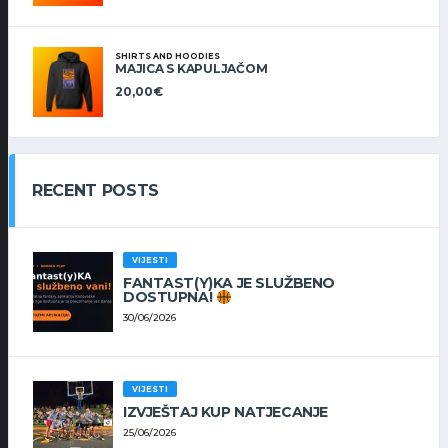
SHIRTS AND HOODIES
MAJICA S KAPULJAČOM
20,00
€
RECENT POSTS
VIJESTI
FANTAST(Y)KA JE SLUŽBENO
DOSTUPNA!
30/06/2026
VIJESTI
IZVJEŠTAJ KUP NATJECANJE
25/06/2026