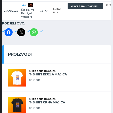
9. kol
OSVRT NA UTAKMICU
Ljetna
Šta da? vs
24/08/2025
73 - 64
liga
Kemigal
Warriors
PODJELI OVO:
PROIZVODI
SHIRTS AND HOODIES
T-SHIRT BIJELA MAJICA
10,00
€
SHIRTS AND HOODIES
T-SHIRT CRNA MAJICA
10,00
€