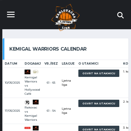
KEMIGAL WARRIORS CALENDAR
DATUM
DOGAĐAJ
VR./REZ
LEAGUE
O UTAKMICI
KOL
1. kol
OSVRT NA UTAKMICU
Kemigal
Ljetna
Warriors
10/05/2025
61 - 65
liga
vs
Hollywood
Café
2. kol
OSVRT NA UTAKMICU
Rakovac
Ljetna
17/05/2025
61 - 54
vs
liga
Kemigal
Warriors
3. kol
OSVRT NA UTAKMICU