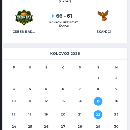
(7. KOLO)
66
-
61
KONAČNI REZULTAT
ŠANAC
GREEN BAR WARRIORS
ŠKANJCI
KOLOVOZ 2026
P
U
S
Č
P
S
N
1
2
3
4
5
6
7
8
9
10
11
12
13
14
16
15
17
18
19
20
21
23
22
24
25
26
27
28
29
30