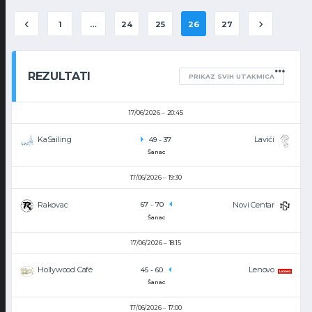
1
…
24
25
26
27
REZULTATI
PRIKAZ SVIH UTAKMICA
17/06/2026
20:45
KaSailing
Lavići
49
-
37
Šanac
17/06/2026
19:30
Rakovac
Novi Centar
67
-
70
Šanac
17/06/2026
18:15
Hollywood Café
Lenovo
45
-
60
Šanac
17/06/2026
17:00