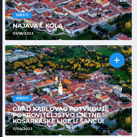
VIJESTI
NAJAVA 1. KOLA
03/05/2023
VIJESTI
GRAD KARLOVAC POTVRĐUJE
POKROVITELJSTVO LJETNE
KOŠARKAŠKE LIGE U ŠANCU!
11/04/2023