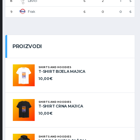
Lavići
8
6
2
1
5
Frak
9
6
0
0
6
PROIZVODI
SHIRTS AND HOODIES
T-SHIRT BIJELA MAJICA
10,00
€
SHIRTS AND HOODIES
T-SHIRT CRNA MAJICA
10,00
€
SHIRTS AND HOODIES