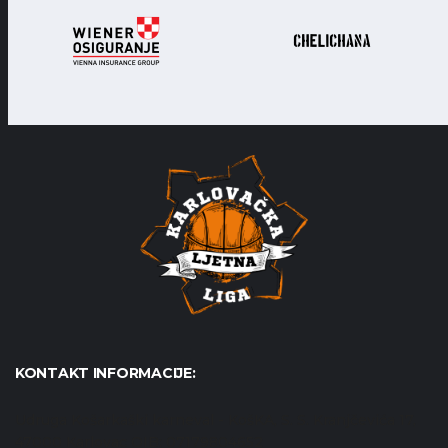
KONTAKT INFORMACIJE:
Udruga Košarkaški karneval - KošKA, S. S. Kranjčevića 17,
47000 Karlovac OIB: 07179804652