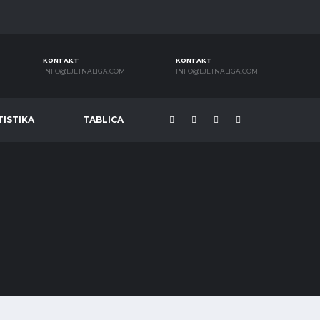
KONTAKT
KONTAKT
INFO@LJETNALIGA.COM
INFO@LJETNALIGA.COM
TISTIKA
TABLICA