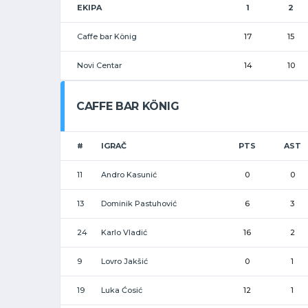
EKIPA
1
2
Caffe bar König
17
15
Novi Centar
14
10
CAFFE BAR KÖNIG
#
IGRAČ
PTS
AST
11
Andro Kasunić
0
0
13
Dominik Pastuhović
6
3
24
Karlo Vladić
16
2
9
Lovro Jakšić
0
1
19
Luka Ćosić
12
1