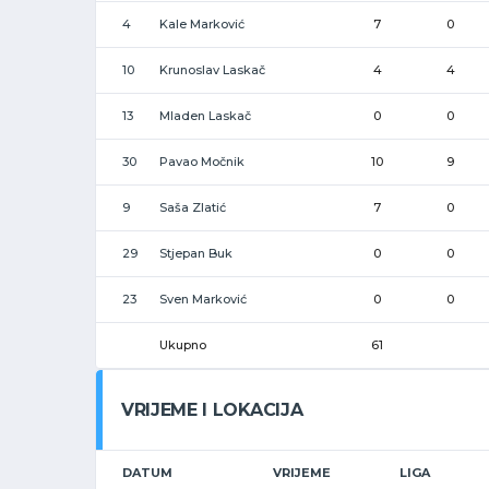
4
Kale Marković
7
0
10
Krunoslav Laskač
4
4
13
Mladen Laskač
0
0
30
Pavao Močnik
10
9
9
Saša Zlatić
7
0
29
Stjepan Buk
0
0
23
Sven Marković
0
0
Ukupno
61
VRIJEME I LOKACIJA
DATUM
VRIJEME
LIGA