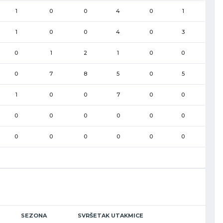
1
0
0
4
0
1
1
0
0
4
0
3
0
1
2
1
0
0
0
7
8
5
0
5
1
0
0
7
0
0
0
0
0
0
0
0
0
0
0
0
0
0
SEZONA
SVRŠETAK UTAKMICE