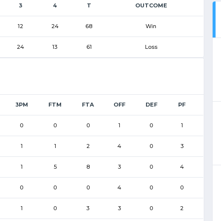
3
4
T
OUTCOME
12
24
68
Win
24
13
61
Loss
3PM
FTM
FTA
OFF
DEF
PF
0
0
0
1
0
1
1
1
2
4
0
3
1
5
8
3
0
4
0
0
0
4
0
0
1
0
3
3
0
2