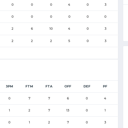
0
0
0
4
0
3
0
0
0
0
0
0
2
6
10
4
0
3
2
2
2
5
0
3
3PM
FTM
FTA
OFF
DEF
PF
0
7
7
6
0
4
1
2
7
13
0
1
0
1
2
7
0
3