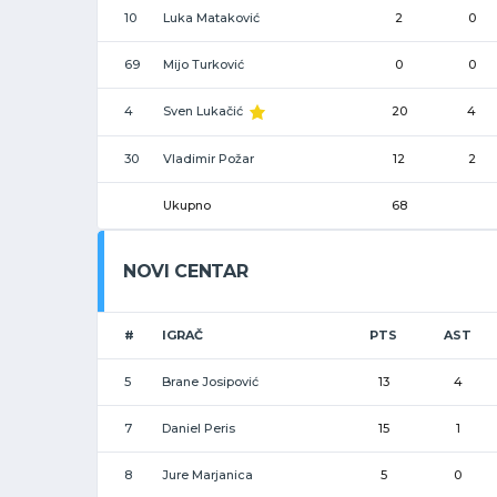
10
Luka Mataković
2
0
69
Mijo Turković
0
0
4
Sven Lukačić
20
4
30
Vladimir Požar
12
2
Ukupno
68
NOVI CENTAR
#
IGRAČ
PTS
AST
5
Brane Josipović
13
4
7
Daniel Peris
15
1
8
Jure Marjanica
5
0