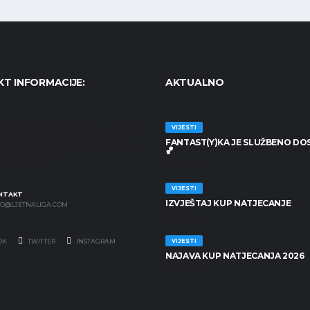
T INFORMACIJE:
AKTUALNO
Košarkaški karneval - KošKA,
VIJESTI
FANTAST(Y)KA JE SLUŽBENO DO
anjčevića 17, 47000 Karlovac
🏀
7179804652
30/06/2026
VIJESTI
NTAKT
IZVJEŠTAJ KUP NATJECANJE
FO@LJETNALIGA.COM
25/06/2026
VIJESTI
OK
TWITTER
INSTAGRAM
NAJAVA KUP NATJECANJA 2026
19/06/2026