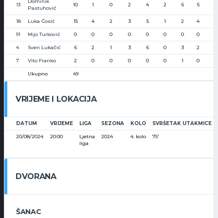
Dominik
13
10
1
0
2
4
2
6
5
Pastuhović
18
Luka Ćosić
15
4
2
3
5
1
2
4
91
Mijo Turković
0
0
0
0
0
0
0
0
4
Sven Lukačić
6
2
1
3
6
0
3
2
7
Vito Franko
2
0
0
0
0
0
1
0
Ukupno
49
VRIJEME I LOKACIJA
DATUM
VRIJEME
LIGA
SEZONA
KOLO
SVRŠETAK UTAKMICE
20/08/2024
20:00
Ljetna
2024
4. kolo
75'
liga
DVORANA
ŠANAC