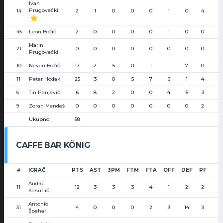
Ivan
Prugovečki
14
2
1
0
0
0
1
0
4
45
Leon Božić
2
0
0
0
0
1
0
0
Marin
21
0
0
0
0
0
0
0
0
Prugovečki
10
Neven Božić
17
2
5
0
1
1
7
0
11
Petar Hodak
25
3
0
5
7
6
1
4
6
Tin Panjević
6
8
2
0
0
4
5
3
9
Zoran Mendeš
0
0
0
0
0
0
0
2
Ukupno
58
CAFFE BAR KÖNIG
#
IGRAČ
PTS
AST
3PM
FTM
FTA
OFF
DEF
PF
Andro
11
12
3
3
3
4
1
2
2
Kasunić
Antonio
31
4
0
0
0
2
3
14
3
Špehar