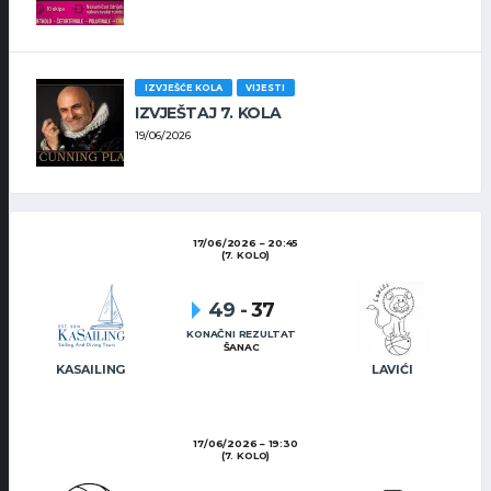
IZVJEŠĆE KOLA
VIJESTI
IZVJEŠTAJ 7. KOLA
19/06/2026
17/06/2026
20:45
(7. KOLO)
49
-
37
KONAČNI REZULTAT
ŠANAC
KASAILING
LAVIĆI
17/06/2026
19:30
(7. KOLO)