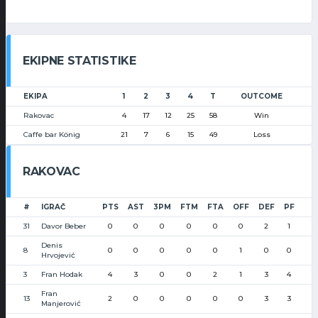
EKIPNE STATISTIKE
EKIPA
1
2
3
4
T
OUTCOME
Rakovac
4
17
12
25
58
Win
Caffe bar König
21
7
6
15
49
Loss
RAKOVAC
#
IGRAČ
PTS
AST
3PM
FTM
FTA
OFF
DEF
PF
31
Davor Beber
0
0
0
0
0
0
2
1
Denis
8
0
0
0
0
0
1
0
0
Hrvojević
3
Fran Hodak
4
3
0
0
2
1
3
4
Fran
13
2
0
0
0
0
0
3
3
Manjerović