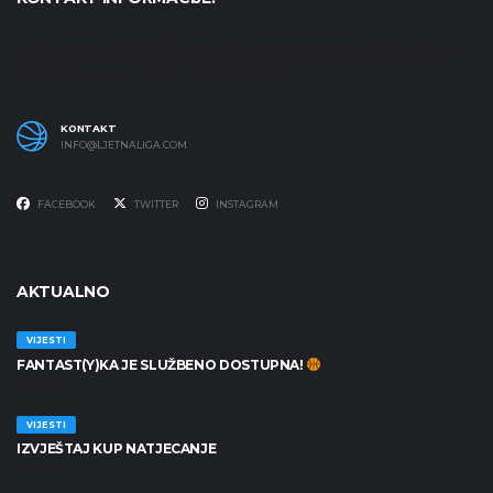
Udruga Košarkaški karneval - KošKA, S. S. Kranjčevića 17,
47000 Karlovac OIB: 07179804652
KONTAKT
INFO@LJETNALIGA.COM
FACEBOOK
TWITTER
INSTAGRAM
AKTUALNO
VIJESTI
FANTAST(Y)KA JE SLUŽBENO DOSTUPNA!
30/06/2026
VIJESTI
IZVJEŠTAJ KUP NATJECANJE
25/06/2026