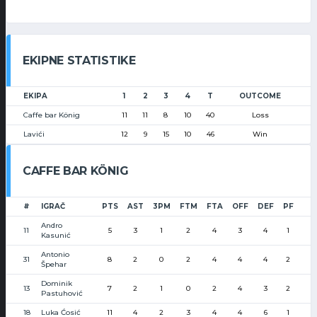
EKIPNE STATISTIKE
EKIPA
1
2
3
4
T
OUTCOME
Caffe bar König
11
11
8
10
40
Loss
Lavići
12
9
15
10
46
Win
CAFFE BAR KÖNIG
#
IGRAČ
PTS
AST
3PM
FTM
FTA
OFF
DEF
PF
Andro
11
5
3
1
2
4
3
4
1
Kasunić
Antonio
31
8
2
0
2
4
4
4
2
Špehar
Dominik
13
7
2
1
0
2
4
3
2
Pastuhović
18
Luka Ćosić
11
4
2
3
4
4
6
1