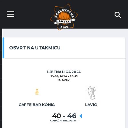
OSVRT NA UTAKMICU
LJETNA LIGA 2024
21/08/2024
20:45
(9. KOLO)
CAFFE BAR KÖNIG
LAVIĆI
40
-
46
KONAČNI REZULTAT