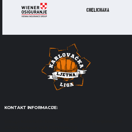
KONTAKT INFORMACIJE:
Udruga Košarkaški karneval - KošKA, S. S. Kranjčevića 17,
47000 Karlovac OIB: 07179804652