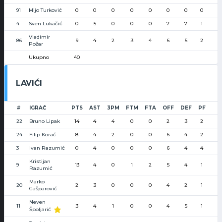
91
Mijo Turković
0
0
0
0
0
0
0
0
4
Sven Lukačić
0
5
0
0
0
7
7
1
Vladimir
86
9
4
2
3
4
6
5
2
Požar
Ukupno
40
LAVIĆI
#
IGRAČ
PTS
AST
3PM
FTM
FTA
OFF
DEF
PF
22
Bruno Lipak
14
4
4
0
0
2
3
2
24
Filip Korać
8
4
2
0
0
6
4
2
3
Ivan Razumić
0
4
0
0
0
6
4
4
Kristijan
9
13
4
0
1
2
5
4
1
Razumić
Marko
20
2
3
0
0
0
4
2
1
Gašparović
Neven
11
3
4
1
0
0
4
5
1
Špoljarić