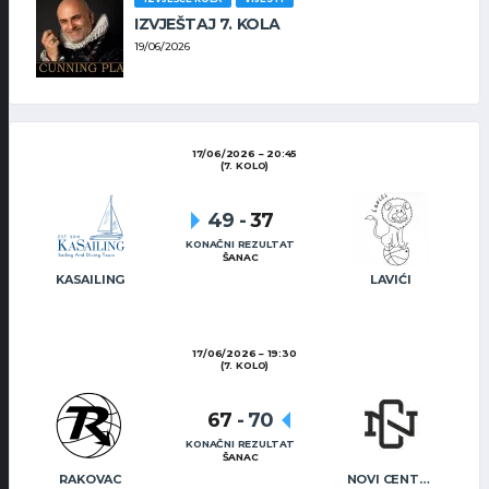
IZVJEŠTAJ 7. KOLA
19/06/2026
17/06/2026
20:45
(7. KOLO)
49
-
37
KONAČNI REZULTAT
ŠANAC
KASAILING
LAVIĆI
17/06/2026
19:30
(7. KOLO)
67
-
70
KONAČNI REZULTAT
ŠANAC
RAKOVAC
NOVI CENTAR