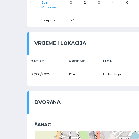
4
Sven
0
2
0
4
0
Marković
Ukupno
57
VRIJEME I LOKACIJA
DATUM
VRIJEME
LIGA
07/06/2025
19:45
Ljetna liga
DVORANA
ŠANAC