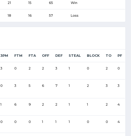
21
15
65
Win
18
16
57
Loss
3PM
FTM
FTA
OFF
DEF
STEAL
BLOCK
TO
PF
3
0
2
2
3
1
0
2
0
0
3
5
6
7
1
2
3
3
1
6
9
2
2
1
1
2
4
0
0
0
1
1
1
0
0
4