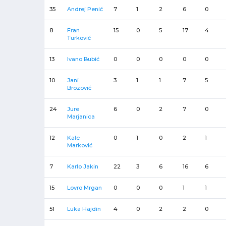
35
Andrej Penić
7
1
2
6
0
8
Fran
15
0
5
17
4
Turković
13
Ivano Bubić
0
0
0
0
0
10
Jani
3
1
1
7
5
Brozović
24
Jure
6
0
2
7
0
Marjanica
12
Kale
0
1
0
2
1
Marković
7
Karlo Jakin
22
3
6
16
6
15
Lovro Mrgan
0
0
0
1
1
51
Luka Hajdin
4
0
2
2
0