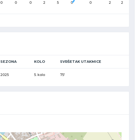
0
0
0
2
5
0
0
2
2
SEZONA
KOLO
SVRŠETAK UTAKMICE
2025
5. kolo
75'