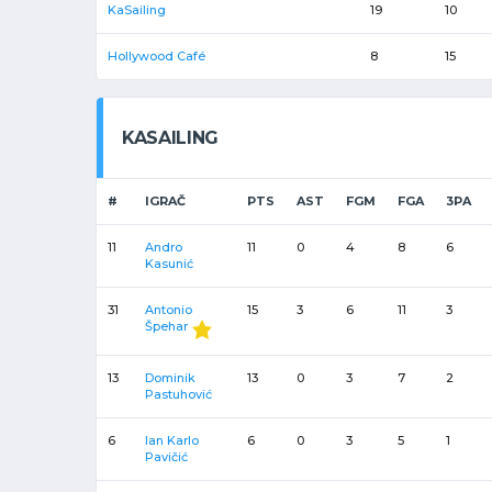
KaSailing
19
10
Hollywood Café
8
15
KASAILING
#
IGRAČ
PTS
AST
FGM
FGA
3PA
11
Andro
11
0
4
8
6
Kasunić
31
Antonio
15
3
6
11
3
Špehar
13
Dominik
13
0
3
7
2
Pastuhović
6
Ian Karlo
6
0
3
5
1
Pavičić