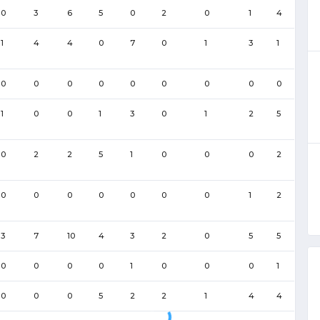
0
3
6
5
0
2
0
1
4
1
4
4
0
7
0
1
3
1
0
0
0
0
0
0
0
0
0
1
0
0
1
3
0
1
2
5
0
2
2
5
1
0
0
0
2
0
0
0
0
0
0
0
1
2
3
7
10
4
3
2
0
5
5
0
0
0
0
1
0
0
0
1
0
0
0
5
2
2
1
4
4