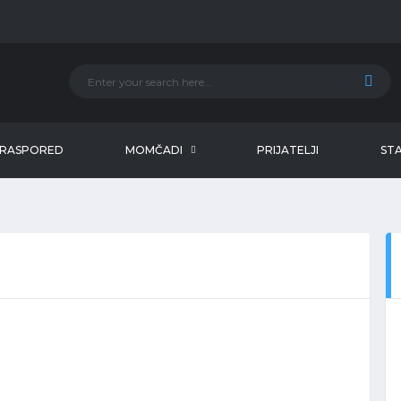
RASPORED
MOMČADI
PRIJATELJI
STA