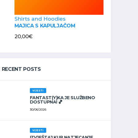
Shirts and Hoodies
MAJICA S KAPULJAČOM
20,00
€
RECENT POSTS
VIJESTI
FANTAST(Y)KA JE SLUŽBENO
DOSTUPNA! 🏀
30/06/2026
VIJESTI
IZVJEŠTAJ KUP NATJECANJE