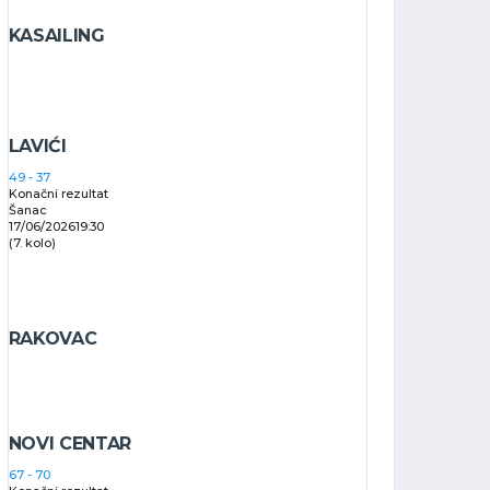
KASAILING
LAVIĆI
49
-
37
Konačni rezultat
Šanac
17/06/2026
19:30
(7. kolo)
RAKOVAC
NOVI CENTAR
67
-
70