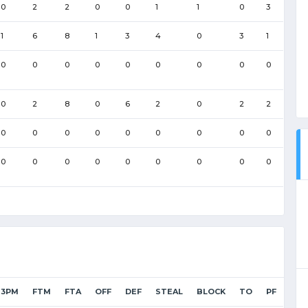
0
2
2
0
0
1
1
0
3
1
6
8
1
3
4
0
3
1
0
0
0
0
0
0
0
0
0
0
2
8
0
6
2
0
2
2
0
0
0
0
0
0
0
0
0
0
0
0
0
0
0
0
0
0
3PM
FTM
FTA
OFF
DEF
STEAL
BLOCK
TO
PF