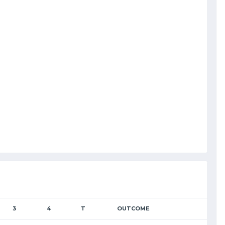
3
4
T
OUTCOME