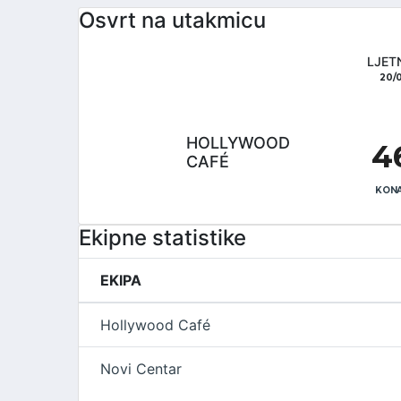
Osvrt na utakmicu
LJET
20/
HOLLYWOOD
4
CAFÉ
KONA
Ekipne statistike
EKIPA
Hollywood Café
Novi Centar