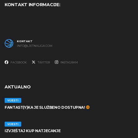
KONTAKT INFORMACIJE:
Udruga Košarkaški karneval - KošKA, S. S. Kranjčevića 17,
47000 Karlovac OIB: 07179804652
KONTAKT
INFO@LJETNALIGA.COM
FACEBOOK
TWITTER
INSTAGRAM
AKTUALNO
VIJESTI
FANTAST(Y)KA JE SLUŽBENO DOSTUPNA!
30/06/2026
VIJESTI
IZVJEŠTAJ KUP NATJECANJE
25/06/2026