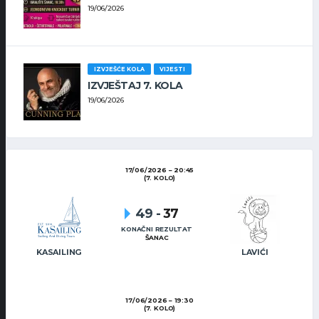
19/06/2026
IZVJEŠĆE KOLA
VIJESTI
IZVJEŠTAJ 7. KOLA
19/06/2026
17/06/2026
20:45
(7. KOLO)
49
-
37
KONAČNI REZULTAT
ŠANAC
KASAILING
LAVIĆI
17/06/2026
19:30
(7. KOLO)