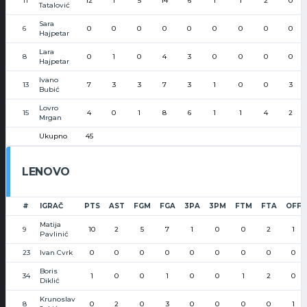
11
12
1
5
14
6
1
1
2
0
Tatalović
Sara
6
0
0
0
0
0
0
0
0
0
Hajpetar
Lara
8
0
1
0
4
3
0
0
0
0
Hajpetar
Ivano
13
7
3
3
7
3
1
0
0
3
Bubić
Lovro
15
4
0
1
8
6
1
1
4
2
Mrgan
Ukupno
45
LENOVO
#
IGRAČ
PTS
AST
FGM
FGA
3PA
3PM
FTM
FTA
OFF
Matija
9
10
2
5
7
1
0
0
2
1
Pavlinić
23
Ivan Cvrk
0
0
0
0
0
0
0
0
0
Boris
34
1
0
0
1
0
0
1
2
0
Diklić
Krunoslav
8
0
2
0
3
0
0
0
0
1