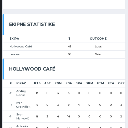
EKIPNE STATISTIKE
EKIPA
T
OUTCOME
Hollywood Café
45
Loss
Lenovo
60
Win
HOLLYWOOD CAFÉ
#
IGRAČ
PTS
AST
FGM
FGA
3PA
3PM
FTM
FTA
OFF
Andrej
35
8
0
4
6
0
0
0
0
0
Penić
Ivan
17
6
0
3
9
4
0
0
0
3
Grbiniček
Sven
4
8
2
4
14
0
0
0
0
2
Marković
Antonio