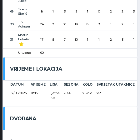
Jukić
Jakov
69
8
1
3
9
1
0
2
2
3
Škrtić
Tin
30
24
2
10
18
8
3
1
2
1
Acinger
Martin
Luketić
31
17
5
7
10
1
1
2
5
1
Ukupno
60
VRIJEME I LOKACIJA
DATUM
VRIJEME
LIGA
SEZONA
KOLO
SVRŠETAK UTAKMICE
17/06/2026
18:15
Ljetna
2026
7. kolo
75'
liga
DVORANA