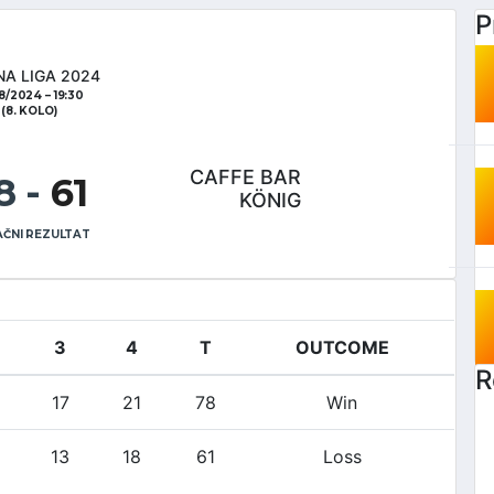
P
NA LIGA 2024
08/2024
19:30
(8. KOLO)
CAFFE BAR
8
-
61
KÖNIG
ČNI REZULTAT
3
4
T
OUTCOME
R
17
21
78
Win
13
18
61
Loss