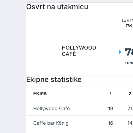
Osvrt na utakmicu
LJET
17/
HOLLYWOOD
7
CAFÉ
KONA
Ekipne statistike
EKIPA
1
2
Hollywood Café
19
21
Caffe bar König
16
14