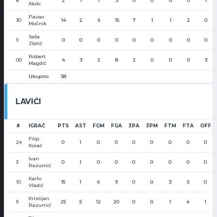
8
2
1
1
3
0
0
0
0
1
Akiki
Pavao
30
14
2
6
15
7
1
1
2
0
Močnik
Saša
9
0
0
0
0
0
0
0
0
0
Zlatić
Robert
00
4
3
2
8
2
0
0
0
3
Magdić
Ukupno
58
LAVIĆI
#
IGRAČ
PTS
AST
FGM
FGA
3PA
3PM
FTM
FTA
OFF
Filip
24
0
1
0
0
0
0
0
0
0
Korać
Ivan
3
0
1
0
0
0
0
0
0
0
Razumić
Karlo
10
15
1
6
9
0
0
3
5
0
Vladić
Kristijan
9
25
5
12
20
0
0
1
4
1
Razumić