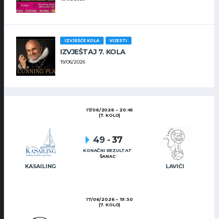
IZVJEŠĆE KOLA
VIJESTI
IZVJEŠTAJ 7. KOLA
19/06/2026
17/06/2026
20:45
(7. KOLO)
49
-
37
KONAČNI REZULTAT
ŠANAC
KASAILING
LAVIĆI
17/06/2026
19:30
(7. KOLO)