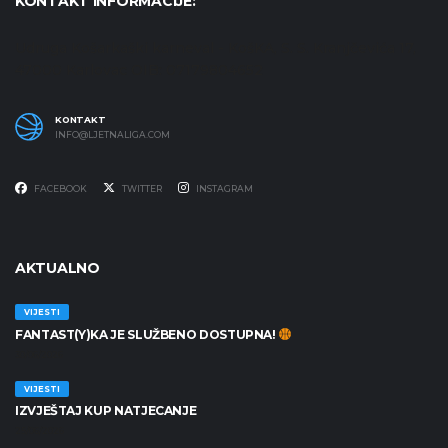
KONTAKT INFORMACIJE:
Udruga Košarkaški karneval - KošKA, S. S. Kranjčevića 17,
47000 Karlovac OIB: 07179804652
KONTAKT
INFO@LJETNALIGA.COM
FACEBOOK
TWITTER
INSTAGRAM
AKTUALNO
VIJESTI
FANTAST(Y)KA JE SLUŽBENO DOSTUPNA!
30/06/2026
VIJESTI
IZVJEŠTAJ KUP NATJECANJE
25/06/2026