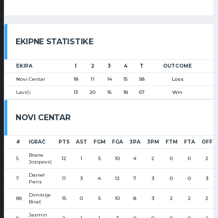
EKIPNE STATISTIKE
EKIPA
1
2
3
4
T
OUTCOME
Novi Centar
18
11
14
15
58
Loss
Lavići
13
20
16
18
67
Win
NOVI CENTAR
#
IGRAČ
PTS
AST
FGM
FGA
3PA
3PM
FTM
FTA
OFF
Brane
5
12
1
5
10
4
2
0
0
2
Josipović
Daniel
7
11
3
4
12
7
3
0
0
3
Peris
Dimitrije
88
15
0
5
10
8
3
2
2
2
Birač
Jasmin