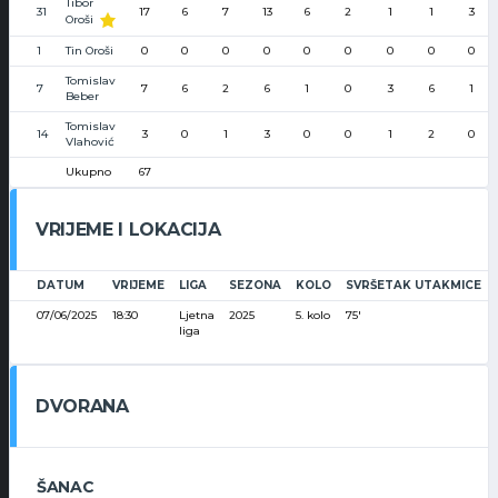
Tibor
31
17
6
7
13
6
2
1
1
3
Oroši
1
Tin Oroši
0
0
0
0
0
0
0
0
0
Tomislav
7
7
6
2
6
1
0
3
6
1
Beber
Tomislav
14
3
0
1
3
0
0
1
2
0
Vlahović
Ukupno
67
VRIJEME I LOKACIJA
DATUM
VRIJEME
LIGA
SEZONA
KOLO
SVRŠETAK UTAKMICE
07/06/2025
18:30
Ljetna
2025
5. kolo
75'
liga
DVORANA
ŠANAC