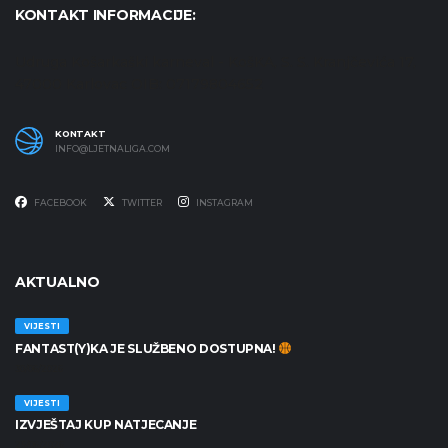
KONTAKT INFORMACIJE:
Udruga Košarkaški karneval - KošKA, S. S. Kranjčevića 17,
47000 Karlovac OIB: 07179804652
KONTAKT
INFO@LJETNALIGA.COM
FACEBOOK
TWITTER
INSTAGRAM
AKTUALNO
VIJESTI
FANTAST(Y)KA JE SLUŽBENO DOSTUPNA!
30/06/2026
VIJESTI
IZVJEŠTAJ KUP NATJECANJE
25/06/2026