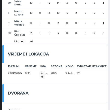
Jakov
69
10
1
4
14
3
0
2
3
1
Škrtić
Martin
6
10
0
3
10
4
2
2
2
0
Luketić
Nikola
4
0
1
0
2
0
0
0
0
1
Vrbanić
Rino
10
2
1
1
4
0
0
0
2
0
Češković
Ukupno
46
VRIJEME I LOKACIJA
DATUM
VRIJEME
LIGA
SEZONA
KOLO
SVRŠETAK UTAKMICE
24/08/2025
17:15
Ljetna
2025
9. kolo
75'
liga
DVORANA