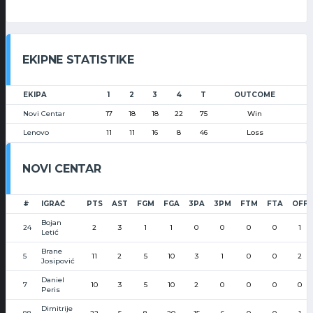
EKIPNE STATISTIKE
EKIPA
1
2
3
4
T
OUTCOME
Novi Centar
17
18
18
22
75
Win
Lenovo
11
11
16
8
46
Loss
NOVI CENTAR
#
IGRAČ
PTS
AST
FGM
FGA
3PA
3PM
FTM
FTA
OFF
Bojan
24
2
3
1
1
0
0
0
0
1
Letić
Brane
5
11
2
5
10
3
1
0
0
2
Josipović
Daniel
7
10
3
5
10
2
0
0
0
0
Peris
Dimitrije