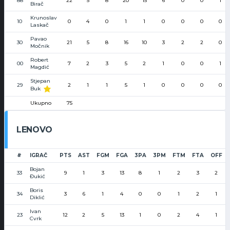
88
22
5
8
20
15
6
0
0
1
Birač
Krunoslav
10
0
4
0
1
1
0
0
0
0
Laskač
Pavao
30
21
5
8
16
10
3
2
2
0
Močnik
Robert
00
7
2
3
5
2
1
0
0
1
Magdić
Stjepan
29
2
1
1
5
1
0
0
0
0
Buk
Ukupno
75
LENOVO
#
IGRAČ
PTS
AST
FGM
FGA
3PA
3PM
FTM
FTA
OFF
Bojan
33
9
1
3
13
8
1
2
3
2
Đukić
Boris
34
3
6
1
4
0
0
1
2
1
Diklić
Ivan
23
12
2
5
13
1
0
2
4
1
Cvrk