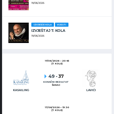
19/06/2026
IZVJEŠĆE KOLA
VIJESTI
IZVJEŠTAJ 7. KOLA
19/06/2026
17/06/2026
20:45
(7. KOLO)
49
-
37
KONAČNI REZULTAT
ŠANAC
KASAILING
LAVIĆI
17/06/2026
19:30
(7. KOLO)