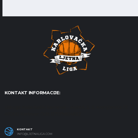
KONTAKT INFORMACIJE:
Udruga Košarkaški karneval - KošKA, S. S. Kranjčevića 17,
47000 Karlovac OIB: 07179804652
KONTAKT
INFO@LJETNALIGA.COM