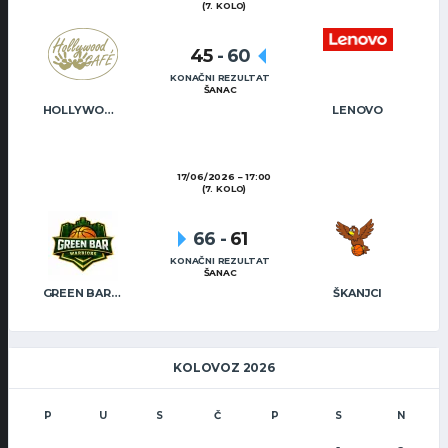
(7. KOLO)
45
-
60
KONAČNI REZULTAT
ŠANAC
HOLLYWOOD CAFÉ
LENOVO
17/06/2026
17:00
(7. KOLO)
66
-
61
KONAČNI REZULTAT
ŠANAC
GREEN BAR WARRIORS
ŠKANJCI
KOLOVOZ 2026
P
U
S
Č
P
S
N