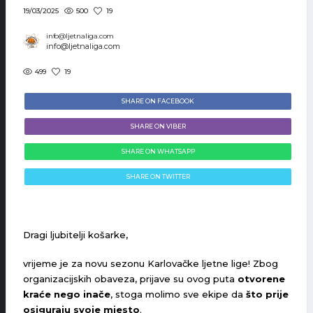
500
19
19/03/2025
info@ljetnaliga.com
info@ljetnaliga.com
499
19
SHARE ON FACEBOOK
SHARE ON VIBER
SHARE ON WHATSAPP
SHARE ON TWITTER
Dragi ljubitelji košarke,
vrijeme je za novu sezonu Karlovačke ljetne lige! Zbog
organizacijskih obaveza, prijave su ovog puta
otvorene
kraće nego inače
, stoga molimo sve ekipe da
što prije
osiguraju svoje mjesto
.