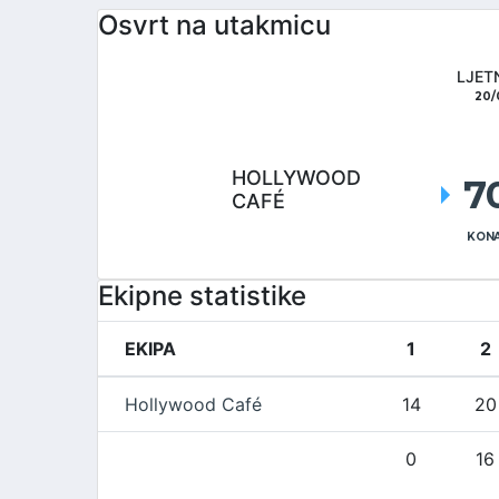
Osvrt na utakmicu
LJET
20/
HOLLYWOOD
7
CAFÉ
KONA
Ekipne statistike
EKIPA
1
2
Hollywood Café
14
20
0
16